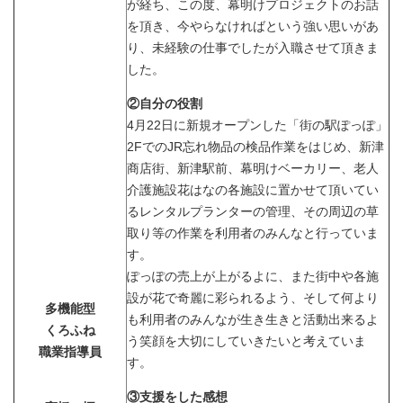
が経ち、この度、幕明けプロジェクトのお話
を頂き、今やらなければという強い思いがあ
り、未経験の仕事でしたが入職させて頂きま
した。
②自分の役割
4月22日に新規オープンした「街の駅ぽっぽ」
2FでのJR忘れ物品の検品作業をはじめ、新津
商店街、新津駅前、幕明けベーカリー、老人
介護施設花はなの各施設に置かせて頂いてい
るレンタルプランターの管理、その周辺の草
取り等の作業を利用者のみんなと行っていま
す。
ぽっぽの売上が上がるよに、また街中や各施
設が花で奇麗に彩られるよう、そして何より
多機能型
も利用者のみんなが生き生きと活動出来るよ
くろふね
う笑顔を大切にしていきたいと考えていま
職業指導員
す。
③支援をした感想