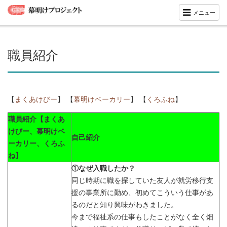
メニュー
職員紹介
【
まくあけびー
】 【
幕明けベーカリー
】 【
くろふね
】
職員紹介【まくあ
けびー、幕明けベ
自己紹介
ーカリー、くろふ
ね】
①なぜ入職したか？
同じ時期に職を探していた友人が就労移行支
援の事業所に勤め、初めてこういう仕事があ
るのだと知り興味がわきました。
今まで福祉系の仕事もしたことがなく全く畑