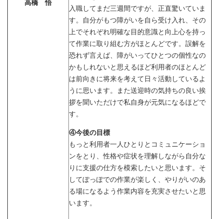
高橋 悟
入職してまだ三週間ですが、正直驚いていま
す。自分がもつ障がいを自ら受け入れ、その
上でそれぞれ明確な目的意識と向上心を持っ
て作業に取り組む方がほとんどです。誤解を
恐れず言えば、障がいってひとつの個性なの
かもしれないと思えるほど利用者のほとんど
は前向きに将来を考えて日々活動しているよ
うに思います。また送迎時の気持ちの良い挨
拶を聞いただけで私自身が元気になるほどで
す。
④今後の目標
もっと利用者一人ひとりとコミュニケーショ
ンをとり、性格や症状を理解しながら自分な
りに支援の仕方を模索したいと思います。そ
してぽっぽでの作業が楽しく、やりがいのあ
る場になるよう作業内容を充実させたいと思
います。