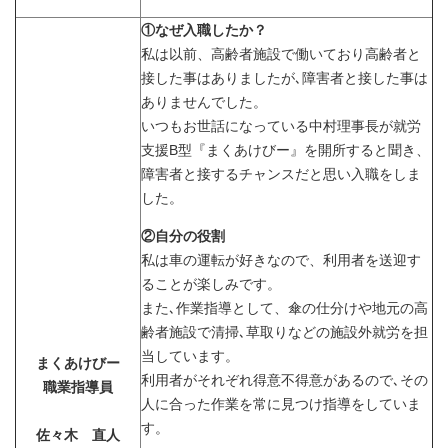
①なぜ入職したか？
私は以前、高齢者施設で働いており高齢者と
接した事はありましたが､障害者と接した事は
ありませんでした。
いつもお世話になっている中村理事長が就労
支援B型『まくあけびー』を開所すると聞き、
障害者と接するチャンスだと思い入職をしま
した。
②自分の役割
私は車の運転が好きなので、利用者を送迎す
ることが楽しみです。
また､作業指導として、傘の仕分けや地元の高
齢者施設で清掃､草取りなどの施設外就労を担
当しています。
まくあけびー
利用者がそれぞれ得意不得意があるので､その
職業指導員
人に合った作業を常に見つけ指導をしていま
す。
佐々木 直人