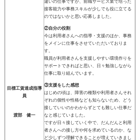
違いの仕事ですが、前職サービス業で培った
接客能力や事務スキルが少しでも役に立てる
のではないかと思い応募しました。
②自分の役割
今は利用者さんへの指導・支援のほか、事務
をメインに仕事をさせていただいておりま
す。
職員が利用者さんを支援しやすい環境作りを
サポートできればと思い、日々勉強しながら
仕事に取り組んでいます。
③支援をした感想
目標工賃達成指導
はじめの頃は、障害の種類や利用者さんそれ
員
ぞれの個性や性格なども知らないため、どう
接していいのかわからずとても難しい仕事だ
渡部 健一
なと感じていました。
ですが日々接していく中で、だんだんと利用
者さんへの接し方や何を求めているのか、な
ど少しずつ理解できることが増えていきまし