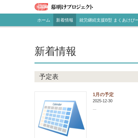
ホーム
新着情報
就労継続支援B型 まくあけび
新着情報
予定表
1月の予定
2025-12-30
...