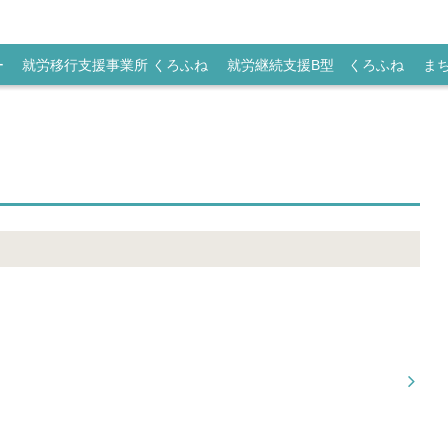
ー
就労移行支援事業所 くろふね
就労継続支援B型 くろふね
ま