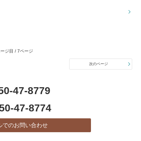
ージ目 / 7ページ
次のページ
50-47-8779
50-47-8774
ルでのお問い合わせ