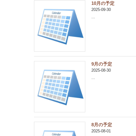
10月の予定
2025-09-30
...
9月の予定
2025-08-30
...
8月の予定
2025-08-01