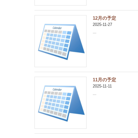
12月の予定
2025-11-27
...
11月の予定
2025-11-11
...