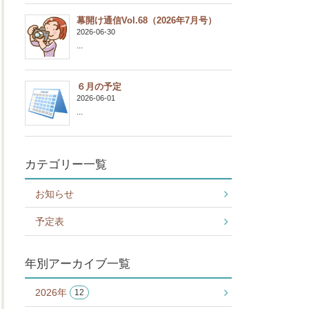
幕開け通信Vol.68（2026年7月号）
2026-06-30
...
６月の予定
2026-06-01
...
カテゴリー一覧
お知らせ
予定表
年別アーカイブ一覧
2026年
12