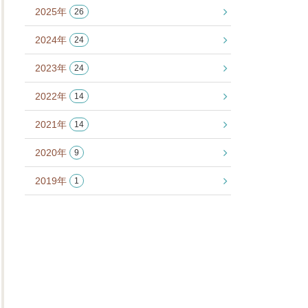
2025年
26
2024年
24
2023年
24
2022年
14
2021年
14
2020年
9
2019年
1