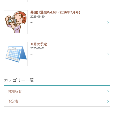
幕開け通信Vol.68（2026年7月号）
2026-06-30
...
６月の予定
2026-06-01
...
カテゴリー一覧
お知らせ
予定表