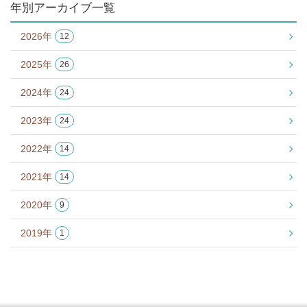
年別アーカイブ一覧
2026年
12
2025年
26
2024年
24
2023年
24
2022年
14
2021年
14
2020年
9
2019年
1